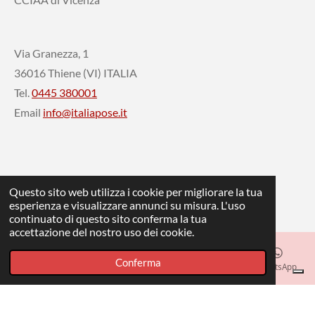
Via Granezza, 1
36016 Thiene (VI) ITALIA
Tel.
0445 380001
Email
info@italiapose.it
Questo sito web utilizza i cookie per migliorare la tua
Home
esperienza e visualizzare annunci su misura. L'uso
Prodotti
continuato di questo sito conferma la tua
accettazione del nostro uso dei cookie.
Showroom
Contatti
Conferma
Email
Telefono
Mappa
Instagram
WhatsApp
+393929968072
Fornito da
Webador